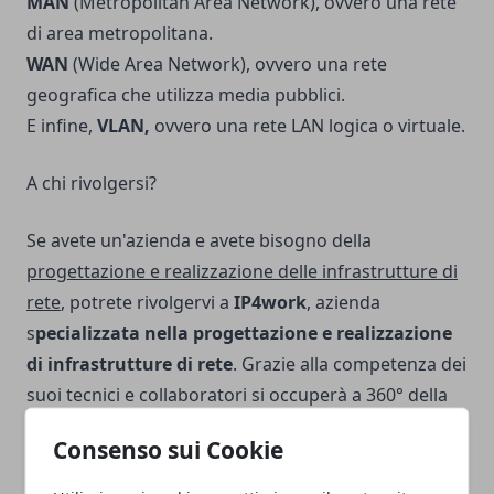
MAN
(Metropolitan Area Network), ovvero una rete
di area metropolitana.
WAN
(Wide Area Network), ovvero una rete
geografica che utilizza media pubblici.
E infine,
VLAN,
ovvero una rete LAN logica o virtuale.
A chi rivolgersi?
Se avete un'azienda e avete bisogno della
progettazione e realizzazione delle infrastrutture di
rete
, potrete rivolgervi a
IP4work
, azienda
s
pecializzata nella progettazione e realizzazione
di infrastrutture di rete
. Grazie alla competenza dei
suoi tecnici e collaboratori si occuperà a 360° della
gestione della parte ICT della tua azienda.
Consenso sui Cookie
La mission di
IP4work
consiste nell’
affiancare la