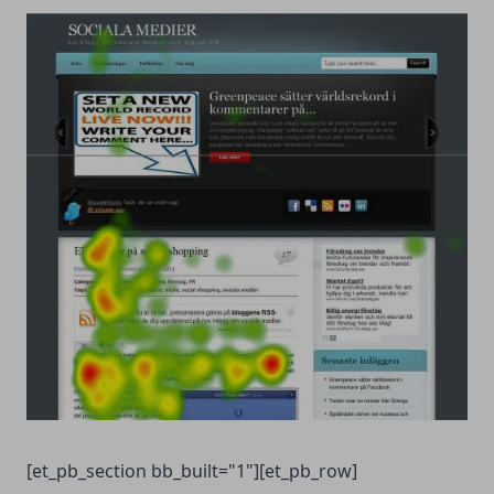
[et_pb_section bb_built="1"][et_pb_row]