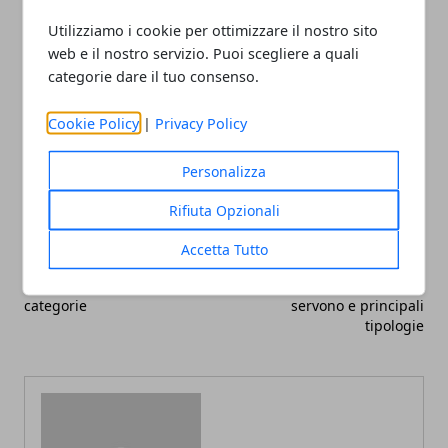
Grande Raccordo Anulare.
Utilizziamo i cookie per ottimizzare il nostro sito
web e il nostro servizio. Puoi scegliere a quali
categorie dare il tuo consenso.
Cookie Policy
|
Privacy Policy
Facebook
Twitter
Whatsapp
Personalizza
Rifiuta Opzionali
Articolo Precedente
Articolo Successivo
Accetta Tutto
Cosa sono i dispositivi
Bandiere personalizzate
medici: definizione e
pubblicitarie: a cosa
categorie
servono e principali
tipologie