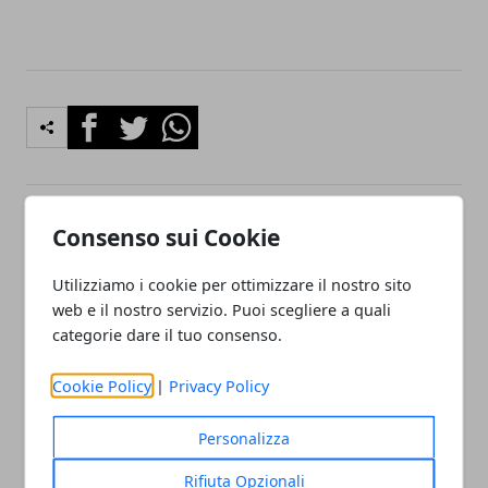
Facebook
Twitter
Whatsapp
Consenso sui Cookie
Articolo Precedente
Articolo Successivo
Come gestire la visibilità di
La Gdpr sarà un vero
Utilizziamo i cookie per ottimizzare il nostro sito
un outlet di arredamento
millennium Bug per il web
online
web e il nostro servizio. Puoi scegliere a quali
marketing ?
categorie dare il tuo consenso.
Cookie Policy
|
Privacy Policy
Personalizza
Rifiuta Opzionali
Redazione