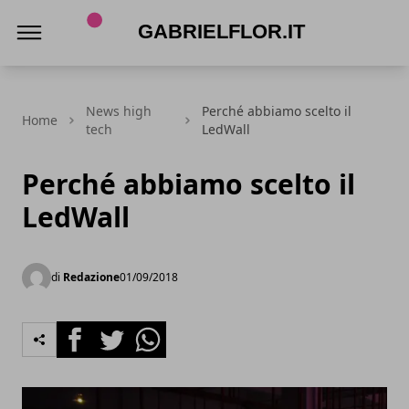
gabrielflor.it
News high
Perché abbiamo scelto il
Home
tech
LedWall
Perché abbiamo scelto il
LedWall
di
Redazione
01/09/2018
Facebook
Twitter
Whatsapp